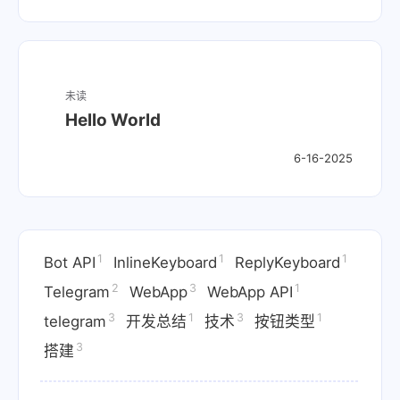
未读
Hello World
6-16-2025
1
1
1
Bot API
InlineKeyboard
ReplyKeyboard
2
3
1
Telegram
WebApp
WebApp API
3
1
3
1
telegram
开发总结
技术
按钮类型
3
搭建