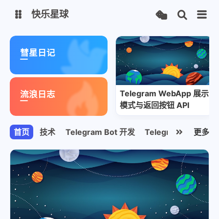
快乐星球
荐
荐
宇宙放映厅
黑洞图床
彗星日记
黑洞图床
Telegram WebApp 展示
流浪日志
模式与返回按钮 API
首页
技术
Telegram Bot 开发
Telegram WebApp
更多